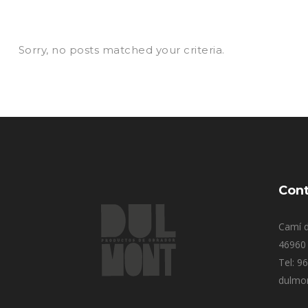
Sorry, no posts matched your criteria.
Cont
Camí d
46960 
Tel: 9
dulmo