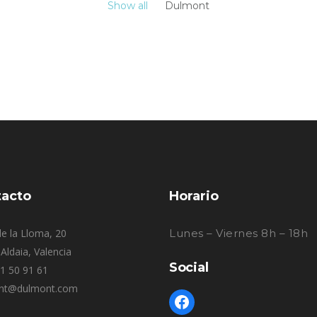
Show all
Dulmont
acto
Horario
e la Lloma, 20
Lunes – Viernes 8h – 18h
Aldaia, Valencia
Social
61 50 91 61
nt@dulmont.com