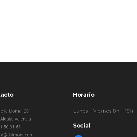
acto
Horario
e la Lloma, 20
Lunes – Viernes 8h – 18h
Aldaia, Valencia
Social
61 50 91 61
nt@dulmont.com