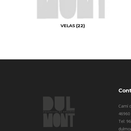
VELAS
(22)
Cont
Camí d
46960 
Tel: 9
dulmo