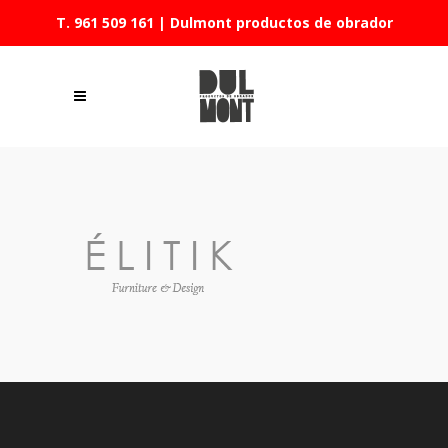
T. 961 509 161
| Dulmont productos de obrador