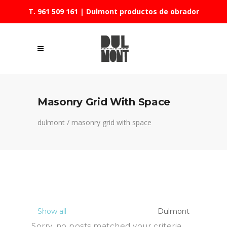
T. 961 509 161
| Dulmont productos de obrador
Masonry Grid With Space
dulmont
/
masonry grid with space
Show all
Dulmont
Sorry, no posts matched your criteria.