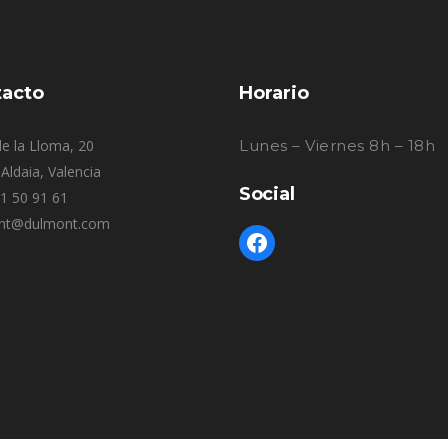
acto
Horario
e la Lloma, 20
Lunes – Viernes 8h – 18h
Aldaia, Valencia
Social
61 50 91 61
nt@dulmont.com