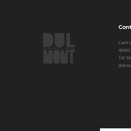
Cont
Camí d
46960 
Tel: 9
dulmo