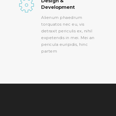
Design &
Development
Alienum phaedrum
torquatos nec eu, vis
detraxit periculis ex, nihil
expetendis in mei. Mei an
pericula euripidis, hinc
partem