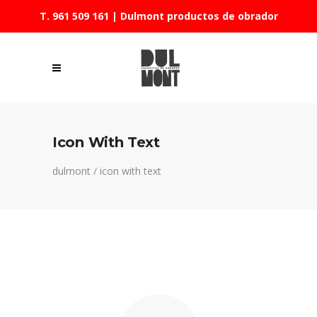
T. 961 509 161
| Dulmont productos de obrador
Icon With Text
dulmont
/
icon with text