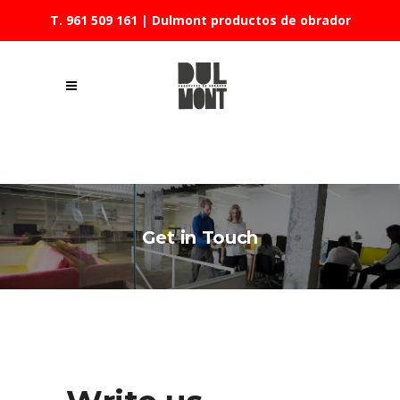
T. 961 509 161
| Dulmont productos de obrador
Get in Touch